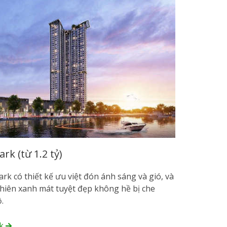
k (từ 1.2 tỷ)
rk có thiết kế ưu việt đón ánh sáng và gió, và
nhiên xanh mát tuyệt đẹp không hề bị che
ộ.
rk