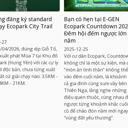
g đăng ký standard
Bạn có hẹn tại E-GEN
ạy Ecopark City Trail
Ecopark Countdown 202
Đêm hội đếm ngược lớn
năm
-27
/04/2026, đúng dịp Giỗ Tổ,
2025-12-25
xuất phát Mùa 7 tại Khu đô
Với cư dân Ecopark, Countdo
ark (Hưng Yên) với các cự ly
không chỉ là một sự kiện, mà 
il độc bản, chưa từng xuất
“món ăn tinh thần” không thể
ất cứ giải chạy nào: 3.5KM -
vào đêm cuối năm, là khoảnh
4KM - 21KM.
cả gia đình cùng sum vầy bên
Thiên Nga, lắng nghe những 
điệu quen thuộc, cùng nhau 
ngược từng khoảnh khắc cuố
cũ để chào đón năm mới ngay 
“vùng đất yêu thương”.