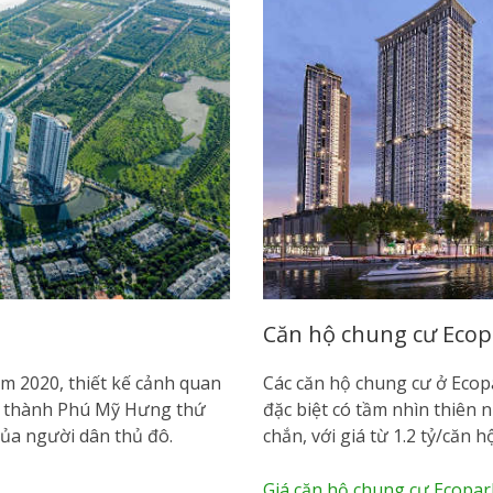
Căn hộ chung cư Ecopar
ăm 2020, thiết kế cảnh quan
Các căn hộ chung cư ở Ecopa
rở thành Phú Mỹ Hưng thứ
đặc biệt có tầm nhìn thiên 
 của người dân thủ đô.
chắn, với giá từ 1.2 tỷ/căn h
Giá căn hộ chung cư Ecopa