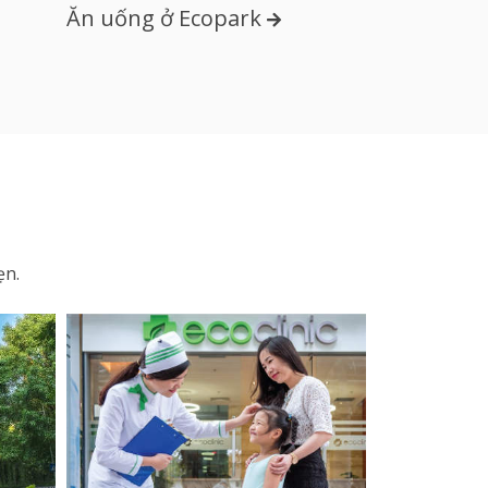
Ăn uống ở Ecopark
Đường đi 
ẹn.