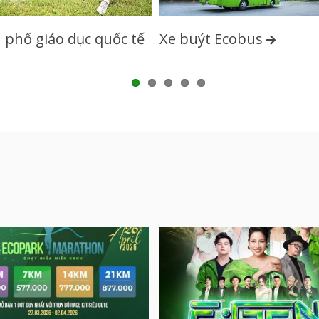
phố giáo dục quốc tế
Xe buýt Ecobus
1
2
3
4
5