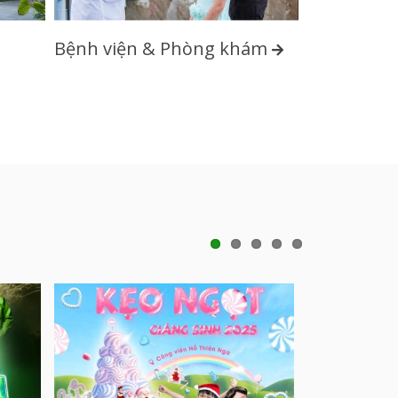
Bể bơi
Bệnh viện & Phòng khám
1
2
3
4
5