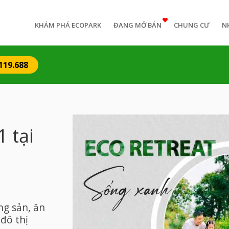
n
igation
KHÁM PHÁ ECOPARK
ĐANG MỞ BÁN
CHUNG CƯ
N
119.688
1 tại
ng sản, ăn
 đô thị