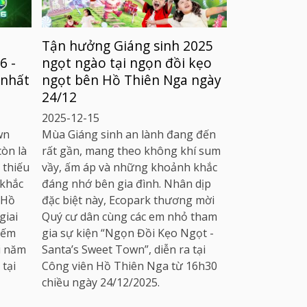
Tận hưởng Giáng sinh 2025
Khám sức 
6 -
ngọt ngào tại ngọn đồi kẹo
cùng Bệnh 
 nhất
ngọt bên Hồ Thiên Nga ngày
nhất 16/1/
24/12
2025-01-14
Bệnh viện Ku
2025-12-15
mời cư dân E
wn
Mùa Giáng sinh an lành đang đến
chương trình
còn là
rất gần, mang theo không khí sum
PHÍ vào ngày 
 thiếu
vầy, ấm áp và những khoảnh khắc
giá trị dịch v
 khắc
đáng nhớ bên gia đình. Nhân dịp
 Hồ
đặc biệt này, Ecopark thương mời
giai
Quý cư dân cùng các em nhỏ tham
đếm
gia sự kiện “Ngọn Đồi Kẹo Ngọt -
i năm
Santa’s Sweet Town”, diễn ra tại
tại
Công viên Hồ Thiên Nga từ 16h30
chiều ngày 24/12/2025.