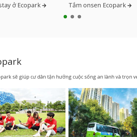
tay ở Ecopark
Tắm onsen Ecopark
1
2
3
copark
Ecopark sẽ giúp cư dân tận hưởng cuộc sống an lành và trọn v