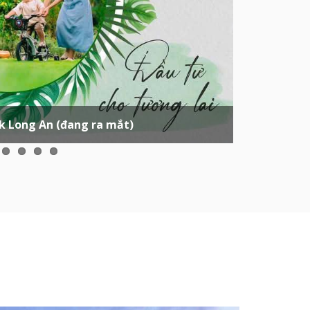
rk Long An (đang ra mắt)
1
2
3
4
5