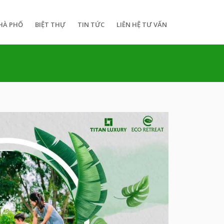
HÀ PHỐ
BIỆT THỰ
TIN TỨC
LIÊN HỆ TƯ VẤN