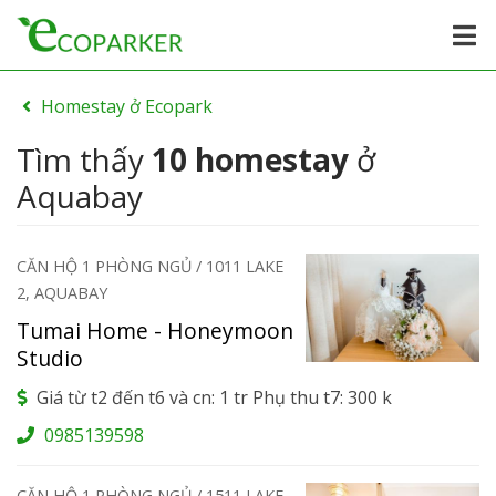
Homestay ở Ecopark
Tìm thấy
10 homestay
ở
Aquabay
CĂN HỘ 1 PHÒNG NGỦ / 1011 LAKE
2, AQUABAY
Tumai Home - Honeymoon
Studio
Giá từ t2 đến t6 và cn: 1 tr Phụ thu t7: 300 k
0985139598
CĂN HỘ 1 PHÒNG NGỦ / 1511 LAKE