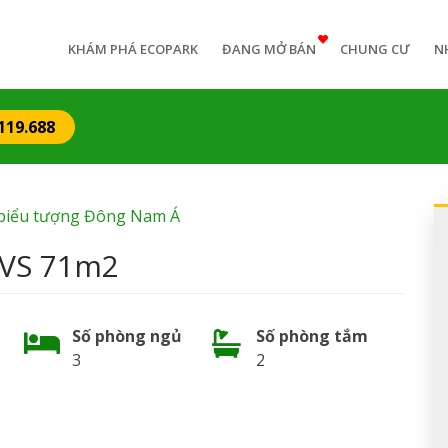
n
igation
KHÁM PHÁ ECOPARK
ĐANG MỞ BÁN
CHUNG CƯ
N
119.688
t biểu tượng Đông Nam Á
2VS 71m2
Số phòng ngủ
Số phòng tắm
3
2