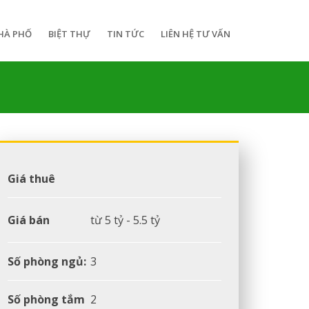
HÀ PHỐ
BIỆT THỰ
TIN TỨC
LIÊN HỆ TƯ VẤN
Giá thuê
Giá bán
từ 5 tỷ - 5.5 tỷ
Số phòng ngủ:
3
Số phòng tắm
2