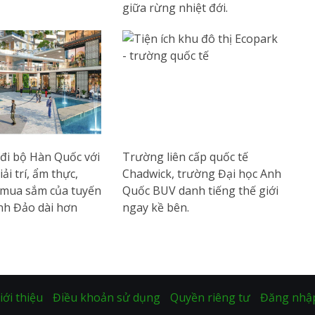
giữa rừng nhiệt đới.
đi bộ Hàn Quốc với
Trường liên cấp quốc tế
ải trí, ẩm thực,
Chadwick, trường Đại học Anh
à mua sắm của tuyến
Quốc BUV danh tiếng thế giới
nh Đảo dài hơn
ngay kề bên.
iới thiệu
Điều khoản sử dụng
Quyền riêng tư
Đăng nhậ