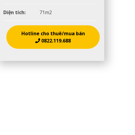
Diện tích:
71m2
Hotline cho thuê/mua bán
0822.119.688