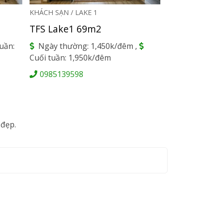
KHÁCH SẠN / LAKE 1
KHÁCH SẠN / L
TFS Lake1 69m2
TFS Lake1
uần:
Ngày thường: 1,450k/đêm ,
Ngày thườn
Cuối tuần: 1,950k/đêm
Cuối tuần: 1,
0985139598
098513959
 đẹp.