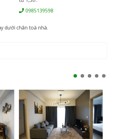
0985139598
098513959
ay dưới chân toà nhà.
1
2
3
4
5