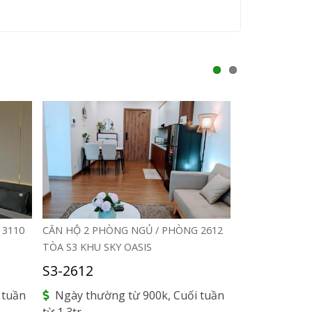
1
2
 3110
CĂN HỘ 2 PHÒNG NGỦ / PHÒNG 2612
CĂN HỘ 3 PHÒ
TÒA S3 KHU SKY OASIS
TẦNG 27 TÒA 
S3-2612
S3-2705A
 tuần
Ngày thường từ 900k, Cuối tuần
Ngày thườn
từ 1,3tr.
từ 2tr.