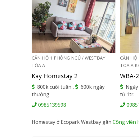
CĂN HỘ 1 PHÒNG NGỦ / WESTBAY
CĂN HỘ 
Previous
Next
TÒA A
TÒA A K
Kay Homestay 2
WBA-2
800k cuối tuần ,
600k ngày
Ngày 
thường
từ 1tr.
0985139598
0985
Homestay ở Ecopark Westbay gần
Công viên 