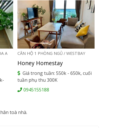
ÒA A
CĂN HỘ 1 PHÒNG NGỦ / WESTBAY
CĂN HỘ 1 PHÒ
WESTBAY
Honey Homestay
Tom Home
Giá trong tuần: 550k - 650k, cuối
k-
tuần phụ thu 300K
Từ 500K/đ
0945155188
094316038
chân toà nhà.