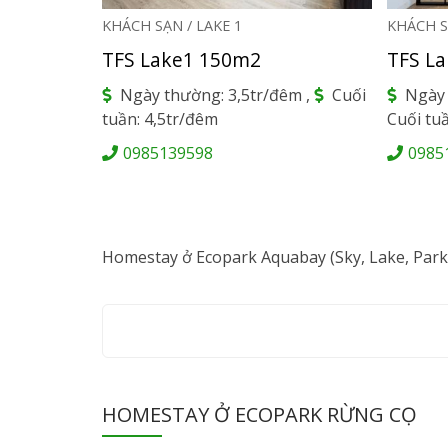
KHÁCH SẠN / LAKE 1
KHÁCH S
Previous
Next
TFS Lake1 150m2
TFS L
Ngày thường: 3,5tr/đêm ,
Cuối
Ngày 
tuần: 4,5tr/đêm
Cuối tu
0985139598
0985
Homestay ở Ecopark Aquabay (Sky, Lake, Par
HOMESTAY Ở ECOPARK RỪNG CỌ