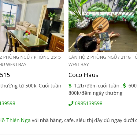
2 PHÒNG NGỦ / PHÒNG 2515
CĂN HỘ 2 PHÒNG NGỦ / 2118 T
HU WESTBAY
WESTBAY
515
Coco Haus
thường từ 500k, Cuối tuần
1,2tr/đêm cuối tuần ,
600
800k/đêm ngày thường
139598
0985139598
Hồ Thiên Nga
với nhà hàng, cafe, siêu thị đầy đủ ngay dưới 