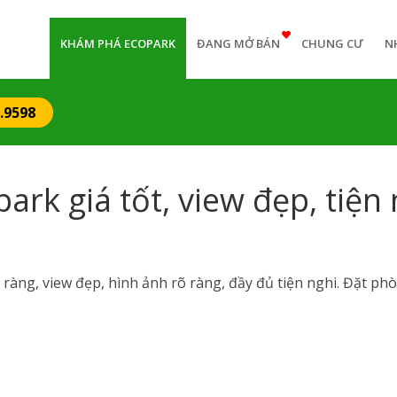
n
igation
KHÁM PHÁ ECOPARK
ĐANG MỞ BÁN
CHUNG CƯ
N
.9598
rk giá tốt, view đẹp, tiện 
 ràng, view đẹp, hình ảnh rõ ràng, đầy đủ tiện nghi. Đặt ph