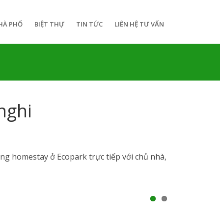
HÀ PHỐ
BIỆT THỰ
TIN TỨC
LIÊN HỆ TƯ VẤN
nghi
òng homestay ở Ecopark trực tiếp với chủ nhà,
1
2