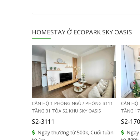
HOMESTAY Ở ECOPARK SKY OASIS
CĂN HỘ 1 PHÒNG NGỦ / PHÒNG 3111
CĂN HỘ 
Previous
Next
TẦNG 31 TÒA S2 KHU SKY OASIS
TẦNG 17
S2-3111
S2-17
Ngày thường từ 500k, Cuối tuần
Ngày 
từ 1tr.
từ 800k.