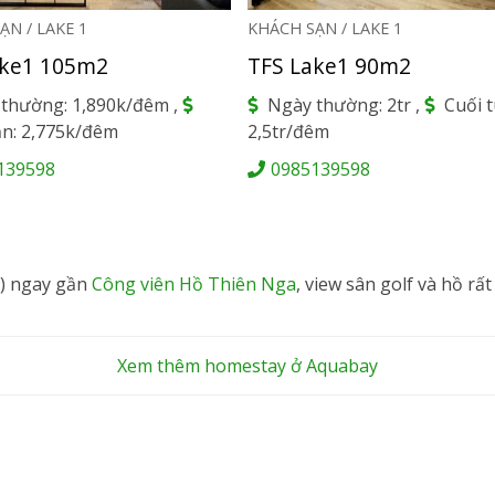
ẠN / LAKE 1
KHÁCH SẠN / LAKE 1
ake1 105m2
TFS Lake1 90m2
thường: 1,890k/đêm ,
Ngày thường: 2tr ,
Cuối t
ần: 2,775k/đêm
2,5tr/đêm
139598
0985139598
k) ngay gần
Công viên Hồ Thiên Nga
, view sân golf và hồ rất
Xem thêm homestay ở Aquabay