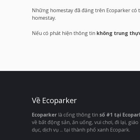
Những homestay đã đăng trên Ecoparker có th
homestay.
Nếu có phát hiện thông tin
không trung thự
Về Ecoparker
Ecoparker
là cổng thông tin
số #1 tại Ecopar
về bất động sản, ăn uống, vui chơi, đi lại, giáo
dục, dịch vụ ... tại thành phố xanh Ecopark.