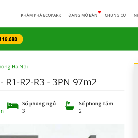
n
igation
KHÁM PHÁ ECOPARK
ĐANG MỞ BÁN
CHUNG CƯ
N
119.688
nóng Hà Nội
- R1-R2-R3 - 3PN 97m2
Số phòng ngủ
Số phòng tắm
en
3
2