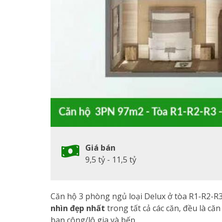
Giá bán
9,5 tỷ - 11,5 tỷ
Căn hộ 3 phòng ngủ loại Delux ở tòa R1-R2-R
nhìn đẹp nhất
trong tất cả các căn, đều là că
ban công/lô gia và bếp.