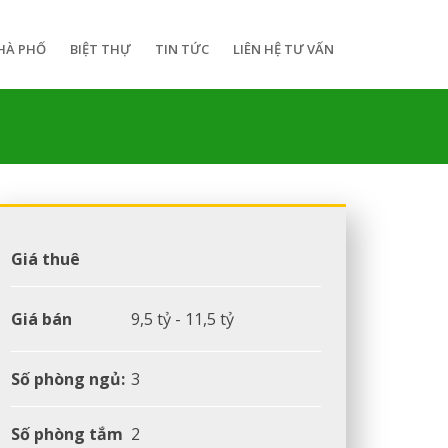
HÀ PHỐ
BIỆT THỰ
TIN TỨC
LIÊN HỆ TƯ VẤN
Giá thuê
Giá bán
9,5 tỷ - 11,5 tỷ
Số phòng ngủ:
3
Số phòng tắm
2