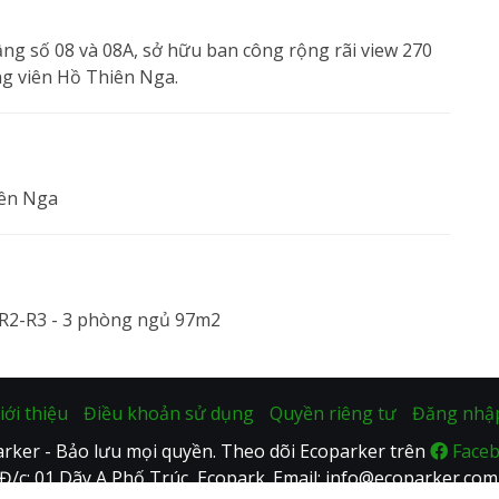
ầng số 08 và 08A, sở hữu ban công rộng rãi view 270
g viên Hồ Thiên Nga.
iên Nga
iới thiệu
Điều khoản sử dụng
Quyền riêng tư
Đăng nhậ
rker - Bảo lưu mọi quyền. Theo dõi Ecoparker trên
Face
Đ/c: 01 Dãy A Phố Trúc, Ecopark. Email: info@ecoparker.com