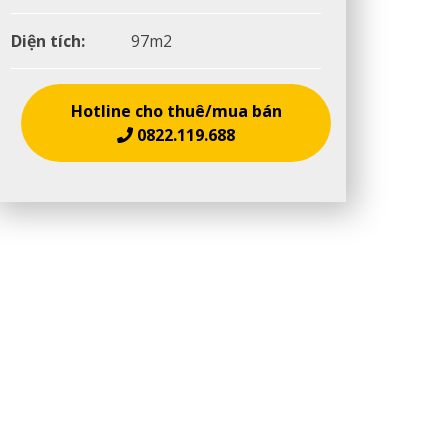
Diện tích:
97m2
Hotline cho thuê/mua bán
0822.119.688