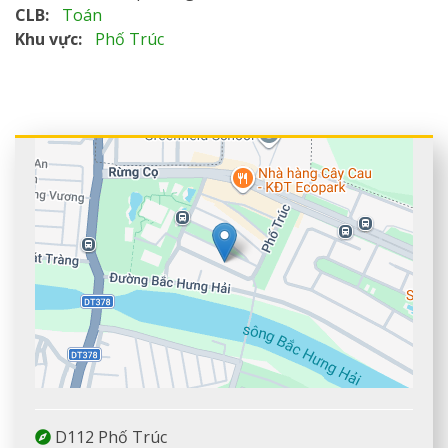
CLB
Toán
Khu vực
Phố Trúc
+
−
Leaflet
| Map data ©
Google
D112 Phố Trúc