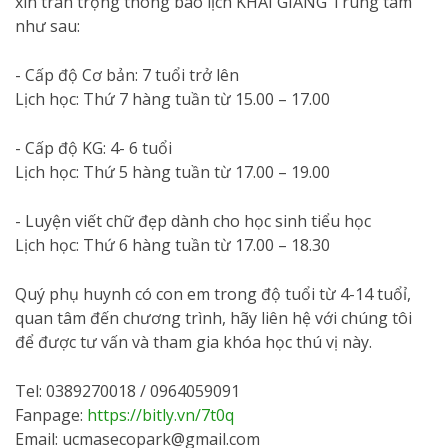
xin trân trọng thông báo lịch KHAI GIẢNG Trung tâm
như sau:
- Cấp độ Cơ bản: 7 tuổi trở lên
Lịch học: Thứ 7 hàng tuần từ 15.00 – 17.00
- Cấp độ KG: 4- 6 tuổi
Lịch học: Thứ 5 hàng tuần từ 17.00 – 19.00
- Luyện viết chữ đẹp dành cho học sinh tiểu học
Lịch học: Thứ 6 hàng tuần từ 17.00 – 18.30
Quý phụ huynh có con em trong độ tuổi từ 4-14 tuổỉ,
quan tâm đến chương trình, hãy liên hệ với chúng tôi
để được tư vấn và tham gia khóa học thú vị này.
Tel: 0389270018 / 0964059091
Fanpage:
https://bitly.vn/7t0q
Email: ucmasecopark@gmail.com