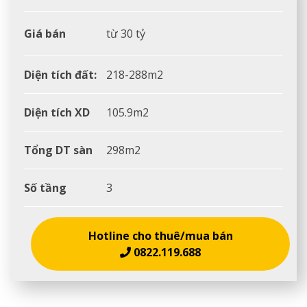
Giá bán
từ 30 tỷ
Diện tích đất:
218-288m2
Diện tích XD
105.9m2
Tổng DT sàn
298m2
Số tầng
3
Hotline cho thuê/mua bán
0822.119.688