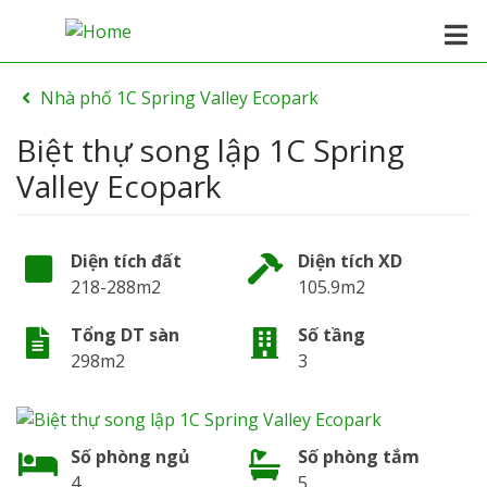
Nhà phố 1C Spring Valley Ecopark
Biệt thự song lập 1C Spring
Valley Ecopark
Diện tích đất
Diện tích XD
218-288m2
105.9m2
Tổng DT sàn
Số tầng
298m2
3
Số phòng ngủ
Số phòng tắm
4
5