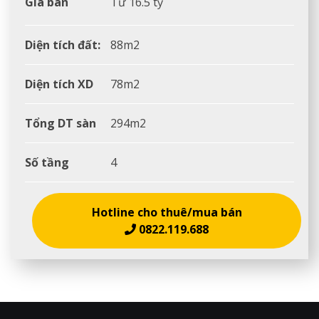
Giá bán
Từ 16.5 tỷ
Diện tích đất:
88m2
Diện tích XD
78m2
Tổng DT sàn
294m2
Số tầng
4
Hotline cho thuê/mua bán
0822.119.688