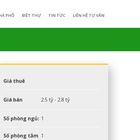
HÀ PHỐ
BIỆT THỰ
TIN TỨC
LIÊN HỆ TƯ VẤN
Giá thuê
Giá bán
2.5 tỷ - 2.8 tỷ
Số phòng ngủ:
1
Số phòng tắm
1