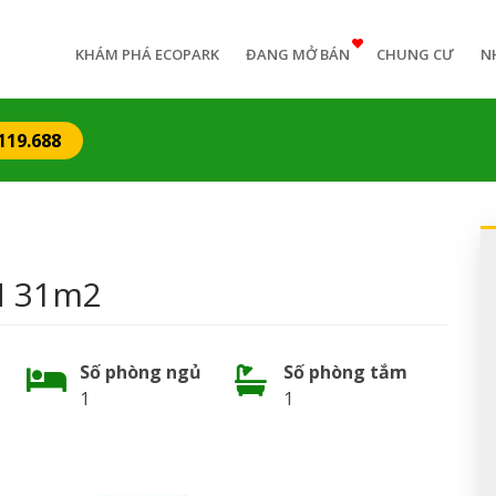
n
igation
KHÁM PHÁ ECOPARK
ĐANG MỞ BÁN
CHUNG CƯ
N
119.688
N 31m2
Số phòng ngủ
Số phòng tắm
1
1