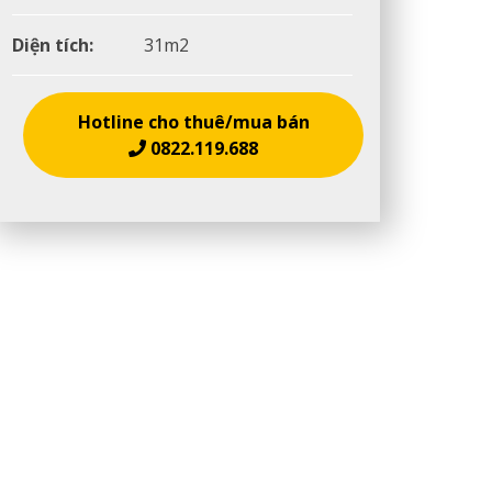
Diện tích:
31m2
Hotline cho thuê/mua bán
0822.119.688