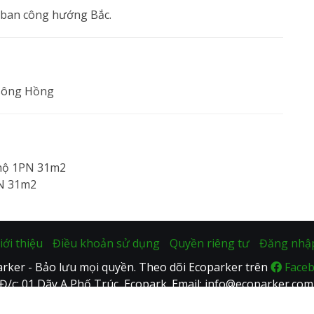
n, ban công hướng Bắc.
 sông Hồng
iới thiệu
Điều khoản sử dụng
Quyền riêng tư
Đăng nhậ
rker - Bảo lưu mọi quyền. Theo dõi Ecoparker trên
Face
Đ/c: 01 Dãy A Phố Trúc, Ecopark. Email: info@ecoparker.com