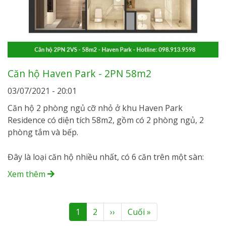
Căn hộ Haven Park - 2PN 58m2
03/07/2021 - 20:01
Căn hộ 2 phòng ngủ cỡ nhỏ ở khu Haven Park
Residence có diện tích 58m2, gồm có 2 phòng ngủ, 2
phòng tắm và bếp.
Đây là loại căn hộ nhiều nhất, có 6 căn trên một sàn:
Xem thêm
Pagination
Current
1
Page
2
Next
››
Last
Cuối »
page
page
page