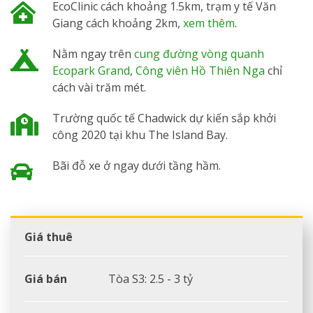
EcoClinic cách khoảng 1.5km, trạm y tế Văn
Giang cách khoảng 2km,
xem thêm
.
Nằm ngay trên
cung đường vòng quanh
Ecopark Grand
,
Công viên Hồ Thiên Nga
chỉ
cách vài trăm mét.
Trường quốc tế Chadwick dự kiến sắp khởi
công 2020 tại khu The Island Bay.
Bãi đỗ xe ở ngay dưới tầng hầm.
Giá thuê
Giá bán
Tòa S3: 2.5 - 3 tỷ