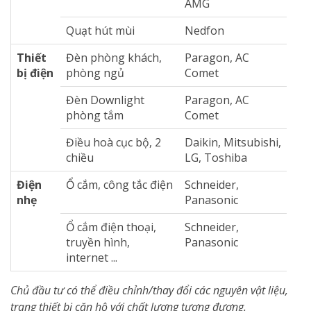
AMG
Quạt hút mùi
Nedfon
Thiết
Đèn phòng khách,
Paragon, AC
bị điện
phòng ngủ
Comet
Đèn Downlight
Paragon, AC
phòng tắm
Comet
Điều hoà cục bộ, 2
Daikin, Mitsubishi,
chiều
LG, Toshiba
Điện
Ổ cắm, công tắc điện
Schneider,
nhẹ
Panasonic
Ổ cắm điện thoại,
Schneider,
truyền hình,
Panasonic
internet ...
Chủ đầu tư có thể điều chỉnh/thay đổi các nguyên vật liệu,
trang thiết bị căn hộ với chất lượng tương đương.