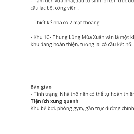
- Tầm tiền vừa phải,đầu tư sinh lời tốt, trục
câu lạc bộ, công viên...
- Thiết kế nhà có 2 mặt thoáng.
- Khu 1C- Thung Lũng Mùa Xuân vẫn là một khu
khu đang hoàn thiện, tương lai có cầu kết nối
Bàn giao
- Tình trạng: Nhà thô nên có thể tự hoàn thiệ
Tiện ích xung quanh
Khu bể bơi, phòng gym, gần trục đường chính 