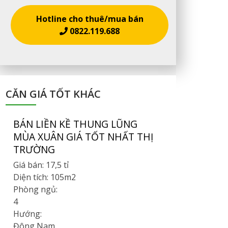
Hotline cho thuê/mua bán
0822.119.688
CĂN GIÁ TỐT KHÁC
BÁN LIỀN KỀ THUNG LŨNG
MÙA XUÂN GIÁ TỐT NHẤT THỊ
TRƯỜNG
Giá bán:
17,5 tỉ
Diện tích:
105m2
Phòng ngủ:
4
Hướng:
Đông Nam