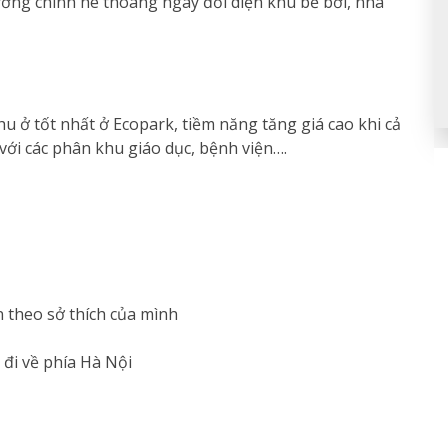
 đường chính hè thoáng ngay đối diện khu bể bơi, nhà
 ở tốt nhất ở Ecopark, tiềm năng tăng giá cao khi cả
 với các phân khu giáo dục, bệnh viện….
n theo sở thích của mình
đi về phía Hà Nội