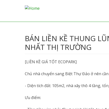
Mai
nav
BÁN LIỀN KỀ THUNG LŨ
NHẤT THỊ TRƯỜNG
[LIỀN KỀ GIÁ TỐT ECOPARK]
Chủ nhà chuyển sang Biệt Thự Đảo ở nên cầ
- Diện tích đất: 105m2, nhà xây thô 4 tầng, tổ
Ưu điểm: