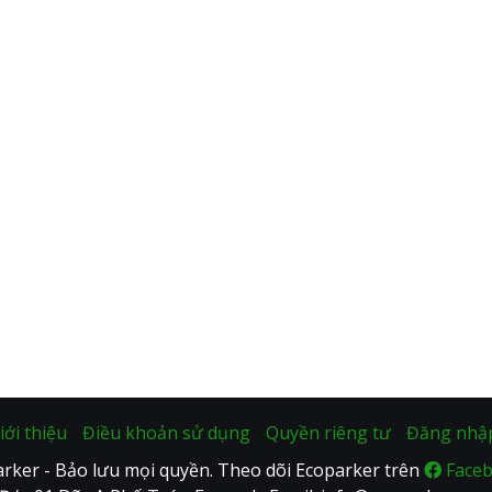
iới thiệu
Điều khoản sử dụng
Quyền riêng tư
Đăng nhậ
rker - Bảo lưu mọi quyền. Theo dõi Ecoparker trên
Face