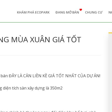
n
igation
KHÁM PHÁ ECOPARK
ĐANG MỞ BÁN
CHUNG CƯ
N
NG MÙA XUÂN GIÁ TỐT
n bán ĐÂY LÀ CĂN LIỀN KỀ GIÁ TỐT NHẤT CỦA DỰ ÁN!
ng diện tích sàn xây dựng là 350m2