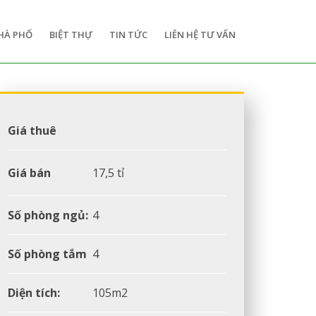
HÀ PHỐ
BIỆT THỰ
TIN TỨC
LIÊN HỆ TƯ VẤN
Giá thuê
Giá bán
17,5 tỉ
Số phòng ngủ:
4
Số phòng tắm
4
Diện tích:
105m2