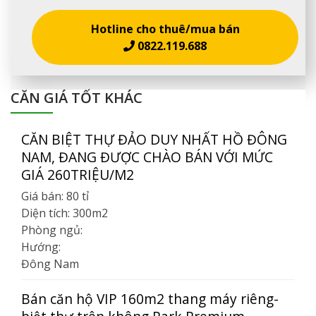
Hotline cho thuê/mua bán
0822.119.688
CĂN GIÁ TỐT KHÁC
CĂN BIỆT THỰ ĐẢO DUY NHẤT HỒ ĐÔNG
NAM, ĐANG ĐƯỢC CHÀO BÁN VỚI MỨC
GIÁ 260TRIỆU/M2
Giá bán:
80 tỉ
Diện tích:
300m2
Phòng ngủ:
Hướng:
Đông Nam
Bán căn hộ VIP 160m2 thang máy riêng-