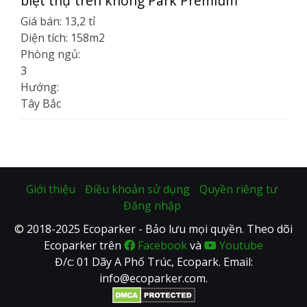
biệt thự trên không Park Premium
Giá bán:
13,2 tỉ
Diện tích:
158m2
Phòng ngủ:
3
Hướng:
Tây Bắc
Giới thiệu
Điều khoản sử dụng
Quyền riêng tư
Đăng nhập
© 2018-2025 Ecoparker - Bảo lưu mọi quyền. Theo dõi
Ecoparker trên
Facebook
và
Youtube
Đ/c: 01 Dãy A Phố Trúc, Ecopark. Email:
info@ecoparker.com.