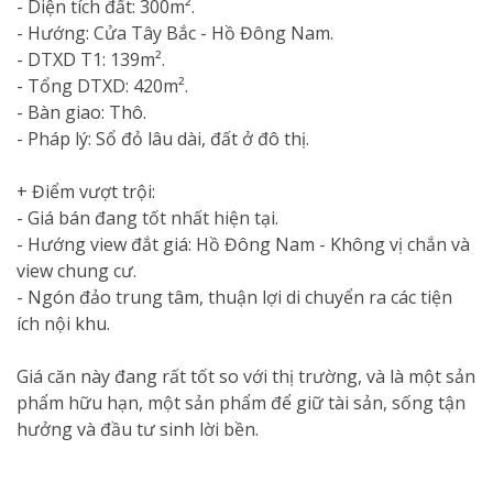
- Diện tích đất: 300m².
- Hướng: Cửa Tây Bắc - Hồ Đông Nam.
- DTXD T1: 139m².
- Tổng DTXD: 420m².
- Bàn giao: Thô.
- Pháp lý: Sổ đỏ lâu dài, đất ở đô thị.
+ Điểm vượt trội:
- Giá bán đang tốt nhất hiện tại.
- Hướng view đắt giá: Hồ Đông Nam - Không vị chắn và
view chung cư.
- Ngón đảo trung tâm, thuận lợi di chuyển ra các tiện
ích nội khu.
Giá căn này đang rất tốt so với thị trường, và là một sản
phẩm hữu hạn, một sản phẩm để giữ tài sản, sống tận
hưởng và đầu tư sinh lời bền.