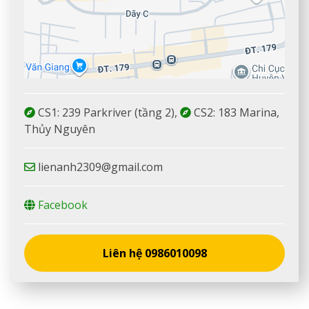
Leaflet
| Map data ©
Google
CS1: 239 Parkriver (tầng 2),
CS2: 183 Marina,
Thủy Nguyên
lienanh2309@gmail.com
Facebook
Liên hệ 0986010098