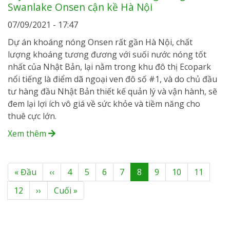
Swanlake Onsen cận kề Hà Nội
07/09/2021 - 17:47
Dự án khoáng nóng Onsen rất gần Hà Nội, chất
lượng khoáng tương đương với suối nước nóng tốt
nhất của Nhật Bản, lại nằm trong khu đô thị Ecopark
nổi tiếng là điểm dã ngoại ven đô số #1, và do chủ đầu
tư hàng đầu Nhật Bản thiết kế quản lý và vận hành, sẽ
đem lại lợi ích vô giá về sức khỏe và tiềm năng cho
thuê cực lớn.
Xem thêm
Pagination
First
« Đầu
Previous
‹‹
Page
4
Page
5
Page
6
Page
7
Current
8
Page
9
Page
10
Page
11
page
page
page
Page
12
Next
››
Last
Cuối »
page
page