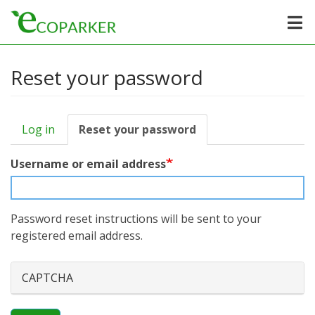
Reset your password
Log in
Reset your password
(active
Primary
tab)
tabs
Username or email address
Password reset instructions will be sent to your
registered email address.
CAPTCHA