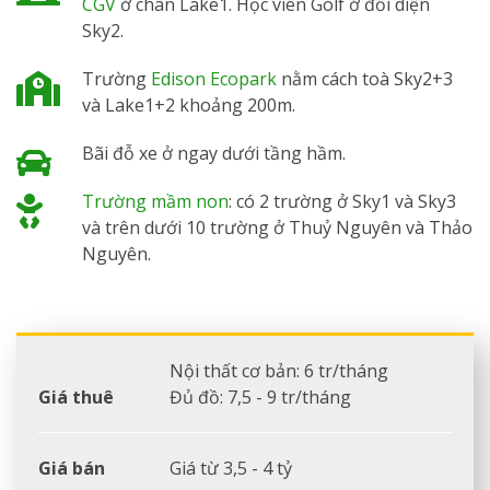
CGV
ở chân Lake1. Học viên Golf ở đối diện
Sky2.
Trường
Edison Ecopark
nằm cách toà Sky2+3
và Lake1+2 khoảng 200m.
Bãi đỗ xe ở ngay dưới tầng hầm.
Trường mầm non
: có 2 trường ở Sky1 và Sky3
và trên dưới 10 trường ở Thuỷ Nguyên và Thảo
Nguyên.
Nội thất cơ bản: 6 tr/tháng
Giá thuê
Đủ đồ: 7,5 - 9 tr/tháng
Giá bán
Giá từ 3,5 - 4 tỷ