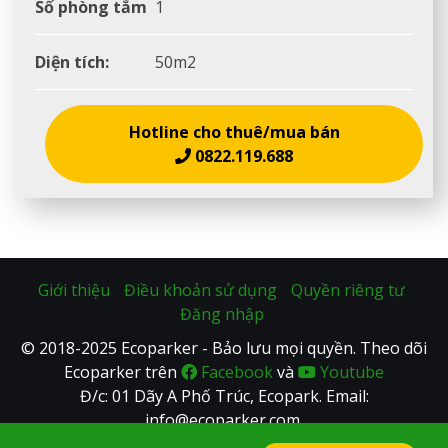
Số phòng tắm
1
Diện tích:
50m2
Hotline cho thuê/mua bán
0822.119.688
Giới thiệu
Điều khoản sử dụng
Quyền riêng tư
Đăng nhập
© 2018-2025 Ecoparker - Bảo lưu mọi quyền. Theo dõi
Ecoparker trên
Facebook
và
Youtube
Đ/c: 01 Dãy A Phố Trúc, Ecopark. Email:
info@ecoparker.com.