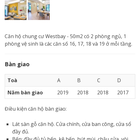
Căn hộ chung cư Westbay - 50m2 có 2 phòng ngủ, 1
phòng vệ sinh là các căn số 16, 17, 18 và 19 ở mỗi tầng.
Bàn giao
Toà
A
B
C
D
Năm bàn giao
2019
2018
2018
2017
Điều kiện căn hộ bàn giao:
Lát sàn gỗ căn hộ. Cửa chính, cửa ban công, cửa sổ
đầy đủ.
Bếp: đầy đủ tủ bếp, kệ bếp, hút mùi, chậu rửa, vòi