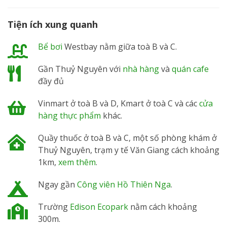
Tiện ích xung quanh
Bể bơi
Westbay nằm giữa toà B và C.
Gần Thuỷ Nguyên với
nhà hàng
và
quán cafe
đầy đủ
Vinmart ở toà B và D, Kmart ở toà C và các
cửa
hàng thực phẩm
khác.
Quầy thuốc ở toà B và C, một số phòng khám ở
Thuỷ Nguyên, trạm y tế Văn Giang cách khoảng
1km,
xem thêm
.
Ngay gần
Công viên Hồ Thiên Nga
.
Trường
Edison Ecopark
nằm cách khoảng
300m.