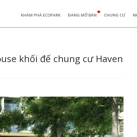
n
igation
KHÁM PHÁ ECOPARK
ĐANG MỞ BÁN
CHUNG CƯ
N
use khối đế chung cư Haven