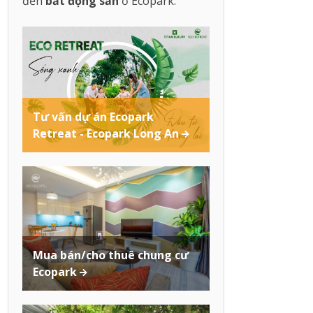
đến
bất động sản
ở Ecopark:
Tư vấn dự án Ecopark
Retreat - Ecopark Long An
Mua bán/cho thuê chung cư
Ecopark