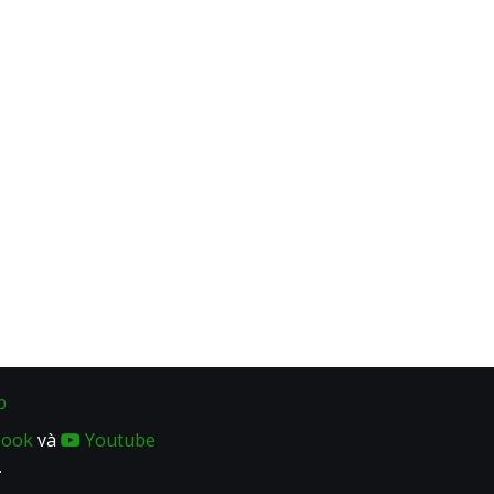
p
book
và
Youtube
.