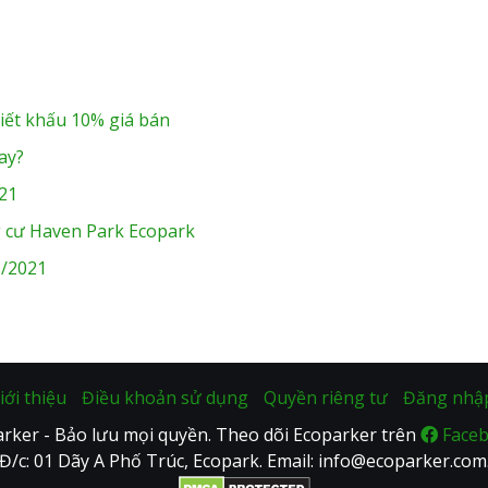
iết khấu 10% giá bán
ay?
21
 cư Haven Park Ecopark
8/2021
iới thiệu
Điều khoản sử dụng
Quyền riêng tư
Đăng nhậ
rker - Bảo lưu mọi quyền. Theo dõi Ecoparker trên
Face
Đ/c: 01 Dãy A Phố Trúc, Ecopark. Email: info@ecoparker.com