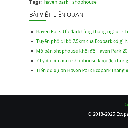
Tags
haven park
shophouse
BÀI VIẾT LIÊN QUAN
Haven Park: Ưu đãi khủng tháng ngâu - Ch
Tuyến phố đi bộ 7.5km của Ecopark có gì h
Mở bán shophouse khối đế Haven Park 20
7 Lý do nên mua shophouse khối đế chung
Tiến độ dự án Haven Park Ecopark tháng 
G
© 2018-2025 Ecopa