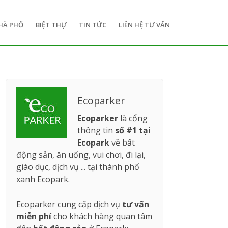
HÀ PHỐ
BIỆT THỰ
TIN TỨC
LIÊN HỆ TƯ VẤN
Ecoparker
Ecoparker
là cổng
thông tin
số #1 tại
Ecopark
về bất
động sản, ăn uống, vui chơi, đi lại,
giáo dục, dịch vụ ... tại thành phố
xanh Ecopark.
Ecoparker cung cấp dịch vụ
tư vấn
miễn phí
cho khách hàng quan tâm