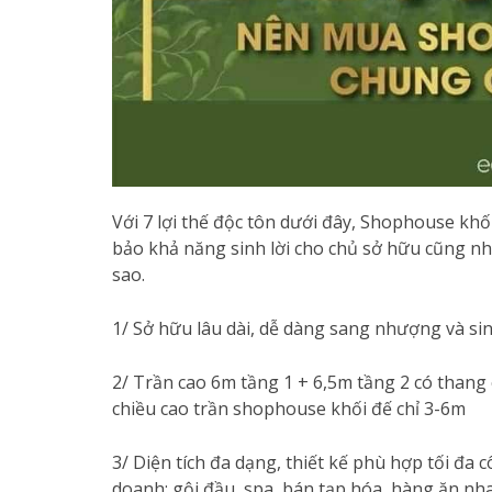
Với 7 lợi thế độc tôn dưới đây, Shophouse kh
bảo khả năng sinh lời cho chủ sở hữu cũng nh
sao.
1/ Sở hữu lâu dài, dễ dàng sang nhượng và sinh
2/ Trần cao 6m tầng 1 + 6,5m tầng 2 có thang
chiều cao trần shophouse khối đế chỉ 3-6m
3/ Diện tích đa dạng, thiết kế phù hợp tối đa 
doanh: gội đầu, spa, bán tạp hóa, hàng ăn nhan