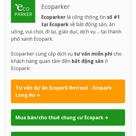
Ecoparker
Ecoparker
là cổng thông tin
số #1
tại Ecopark
về bất động sản, ăn
uống, vui chơi, đi lại, giáo dục, dịch vụ ... tại thành
phố xanh Ecopark.
Ecoparker cung cấp dịch vụ
tư vấn miễn phí
cho
khách hàng quan tâm đến
bất động sản
ở
Ecopark:
Tư vấn dự án Ecopark Retreat - Ecopark
Long An
Mua bán/cho thuê chung cư Ecopark