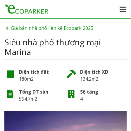
Giá bán nhà phố liền kề Ecopark 2025
Siêu nhà phố thương mại
Marina
Diện tích đất
Diện tích XD
180m2
134.2m2
Tổng DT sàn
Số tầng
554.7m2
4